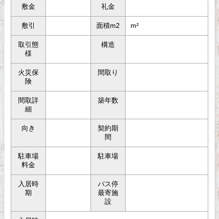
敷金
礼金
敷引
面積m2
m²
取引態
構造
様
火災保
間取り
険
間取詳
築年数
細
向き
契約期
間
駐車場
駐車場
料金
入居時
バス停
期
最寄施
設