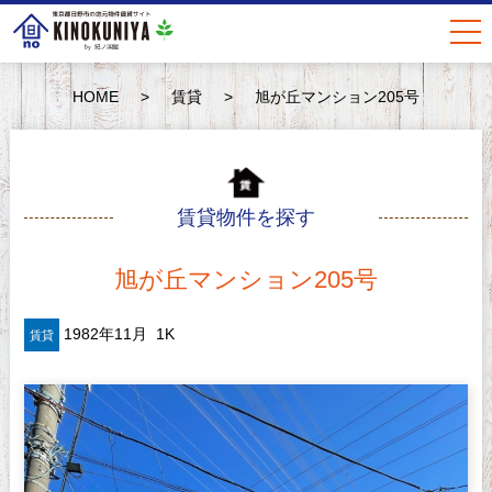
togg
navi
HOME
>
賃貸
>
旭が丘マンション205号
賃貸物件を探す
旭が丘マンション205号
1982年11月
1K
賃貸