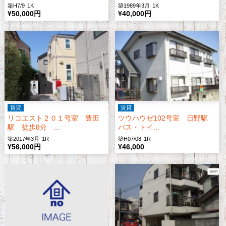
築H7/9
1K
築1989年3月
1K
¥50,000円
¥40,000円
賃貸
賃貸
リコエスト２０１号室 豊田
ツウハウゼ102号室 日野駅
駅 徒歩8分 ...
バス・トイ...
築2017年3月
1R
築H07/08
1R
¥56,000円
¥46,000