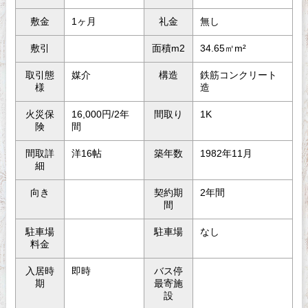
敷金
1ヶ月
礼金
無し
敷引
面積m2
34.65㎡m²
取引態
媒介
構造
鉄筋コンクリート
様
造
火災保
16,000円/2年
間取り
1K
険
間
間取詳
洋16帖
築年数
1982年11月
細
向き
契約期
2年間
間
駐車場
駐車場
なし
料金
入居時
即時
バス停
期
最寄施
設