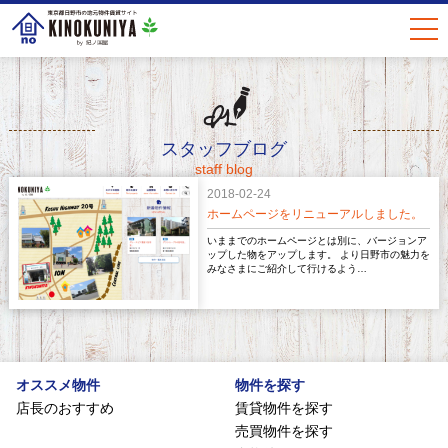
togg
navi
スタッフブログ
staff blog
2018-02-24
ホームページをリニューアルしました。
いままでのホームページとは別に、バージョンア
ップした物をアップします。 より日野市の魅力を
みなさまにご紹介して行けるよう…
オススメ物件
物件を探す
店長のおすすめ
賃貸物件を探す
売買物件を探す